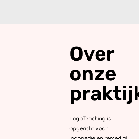
Over
onze
praktij
LogoTeaching is
opgericht voor
logopedie en remedial