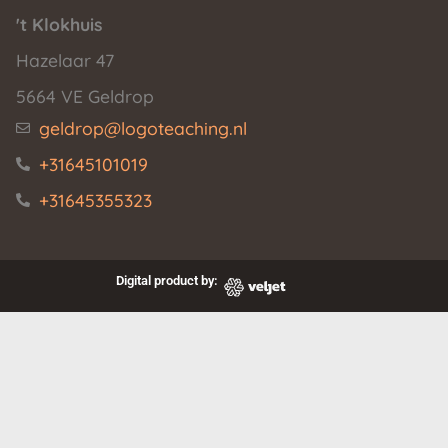
't Klokhuis
Hazelaar 47
5664 VE Geldrop
geldrop@logoteaching.nl
+31645101019
+31645355323
Digital product by: