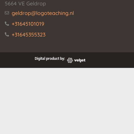
5664 VE Geldrop
geldrop@logoteaching.nl
+31645101019
+31645355323
Digital product by: