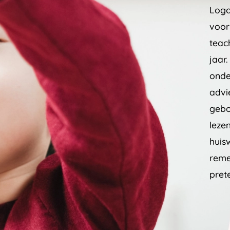
Logo
voor
teach
jaar
onde
advi
gebo
lezen
huis
reme
pret