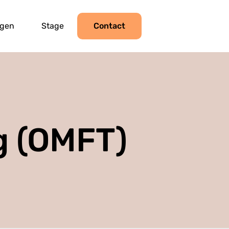
ngen
Stage
Contact
g (OMFT)