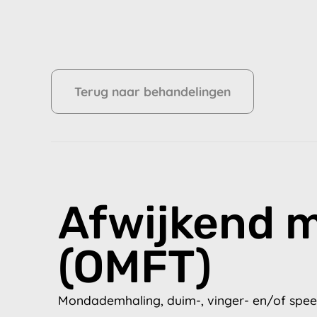
Terug naar behandelingen
Afwijkend 
(OMFT)
Mondademhaling, duim-, vinger- en/of speenz