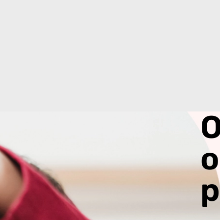
O
o
p