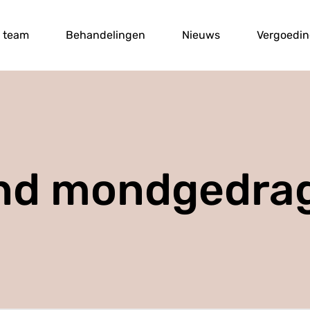
 team
Behandelingen
Nieuws
Vergoedi
nd mondgedra