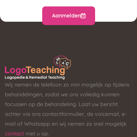
Aanmelden
Wij nemen de telefoon zo min mogelijk op tijdens
behandelingen, zodat we ons volledig kunnen
focussen op de behandeling. Laat uw bericht
achter via ons contactformulier, de voicemail, e-
mail of Whatsapp en wij nemen zo snel mogelijk
contact
met u op.