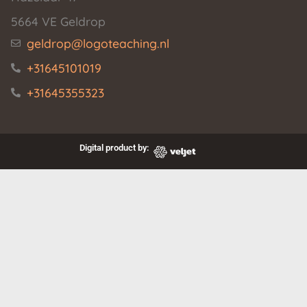
5664 VE Geldrop
geldrop@logoteaching.nl
+31645101019
+31645355323
Digital product by: